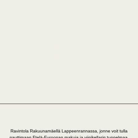
Aukioloajat
Ke 17:00 – 22:00
To 17:00 – 22:00
Pe 17:00 – 23:00
La 16:00 – 23:00
Viimeiset tilaukset keittiöön tuntia ennen sulkemisaikaa.
Osoite
Mannerheiminkatu 10, 53900 Lappeenranta
Ravintola Rakuunamäellä Lappeenrannassa, jonne voit tulla
nauttimaan Etelä-Euroopan makuja ja viinikellarin tunnelmaa.