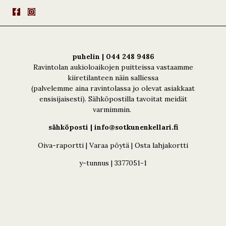
puhelin | 044 248 9486
Ravintolan aukioloaikojen puitteissa vastaamme
kiiretilanteen näin salliessa
(palvelemme aina ravintolassa jo olevat asiakkaat
ensisijaisesti). Sähköpostilla tavoitat meidät
varmimmin.
sähköposti | info@sotkunenkellari.fi
Oiva-raportti
|
Varaa pöytä
|
Osta lahjakortti
y-tunnus | 3377051-1